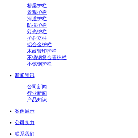
桥梁护栏
景观护栏
河道护栏
防撞护栏
158-6352-1818
灯光护栏
孙经理
护栏立柱
铝合金护栏
木纹转印护栏
不锈钢复合管护栏
不锈钢护栏
新闻资讯
公司新闻
行业新闻
产品知识
案例展示
公司实力
联系我们